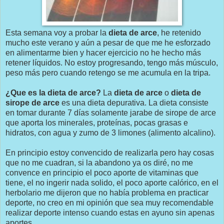
Esta semana voy a probar la
dieta de arce
, he retenido
mucho este verano y aún a pesar de que me he esforzado
en alimentarme bien y hacer ejercicio no he hecho más
retener líquidos. No estoy progresando, tengo más músculo,
peso más pero cuando retengo se me acumula en la tripa.
¿Que es la dieta de arce?
La
dieta de arce
o
dieta de
sirope de arce
es una dieta depurativa. La dieta consiste
en tomar durante 7 días solamente jarabe de sirope de arce
que aporta los minerales, proteínas, pocas grasas e
hidratos, con agua y zumo de 3 limones (alimento alcalino).
En principio estoy convencido de realizarla pero hay cosas
que no me cuadran, si la abandono ya os diré, no me
convence en principio el poco aporte de vitaminas que
tiene, el no ingerir nada solido, el poco aporte calórico, en el
herbolario me dijeron que no había problema en practicar
deporte, no creo en mi opinión que sea muy recomendable
realizar deporte intenso cuando estas en ayuno sin apenas
aportes.