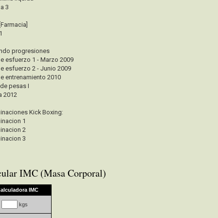
a 3
 [Farmacia]
1
ndo progresiones
de esfuerzo 1 - Marzo 2009
de esfuerzo 2 - Junio 2009
de entrenamiento 2010
 de pesas I
a 2012
naciones Kick Boxing:
nacion 1
nacion 2
nacion 3
cular IMC (Masa Corporal)
alculadora IMC
kgs