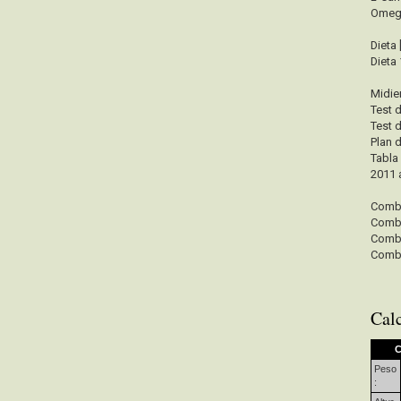
Omeg
Dieta
Dieta 
Midie
Test 
Test 
Plan 
Tabla
2011 
Combi
Combi
Combi
Combi
Cal
C
Peso
: