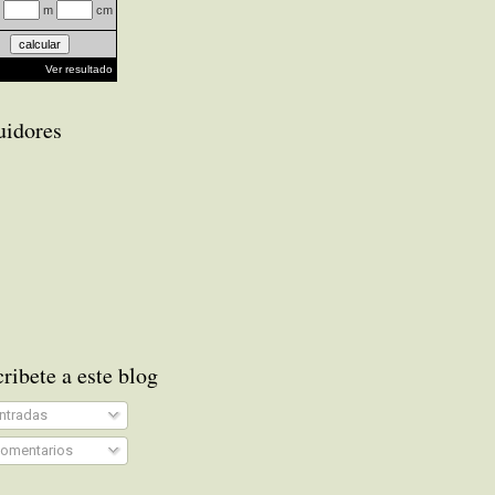
m
cm
Ver resultado
uidores
ribete a este blog
ntradas
omentarios