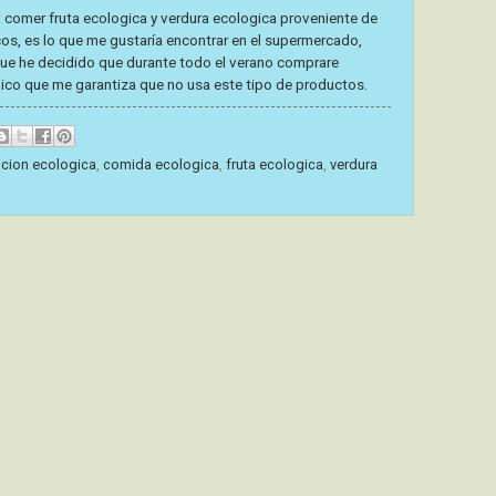
el comer
fruta ecologica
y
verdura ecologica
proveniente de
os, es lo que me gustaría encontrar en el supermercado,
que he decidido que durante todo el verano comprare
gico que me garantiza que no usa este tipo de productos.
acion ecologica
,
comida ecologica
,
fruta ecologica
,
verdura