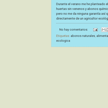
Durante el verano me he planteado 
huertas sin venenos y abonos químic
pero no me da ninguna garantía así 
directamente de un agricultor ecoló
No hay comentarios:
Etiquetas:
abonos naturales
,
aliment
ecologica