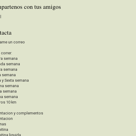
partenos con tus amigos
|
tacta
ame un correo
a correr:
ra semana
nda semana
ra semana
a semana
a y Sexta semana
ima semana
va semana
na semana
ros 10 km
ntacion y complementos
ntacion
inas
itina
itina liquida