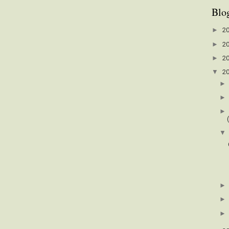
Blo
►
2
►
2
►
2
▼
2