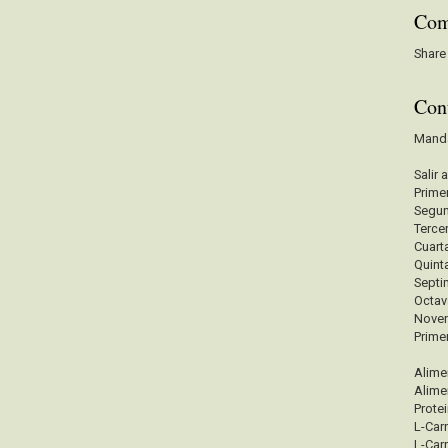
Com
Share
Con
Mand
Salir 
Prime
Segu
Terce
Cuart
Quint
Sept
Octa
Nove
Prime
Alime
Alime
Prote
L-Carn
L-Carn