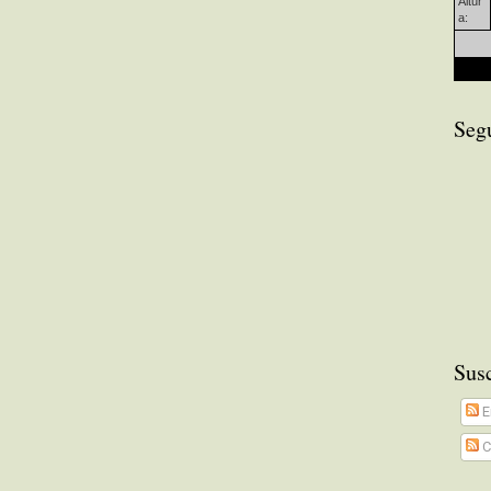
Altur
a:
Seg
Susc
E
C