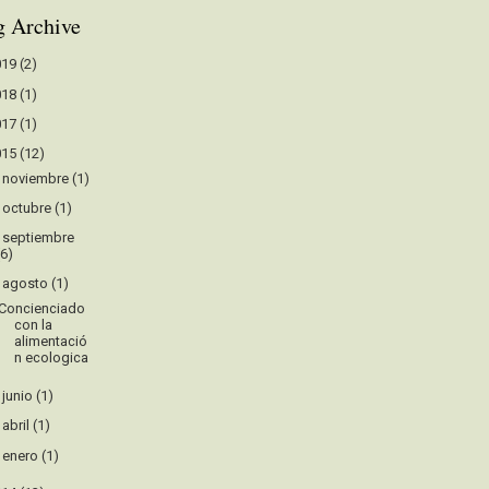
g Archive
019
(2)
018
(1)
017
(1)
015
(12)
►
noviembre
(1)
►
octubre
(1)
►
septiembre
(6)
▼
agosto
(1)
Concienciado
con la
alimentació
n ecologica
►
junio
(1)
►
abril
(1)
►
enero
(1)