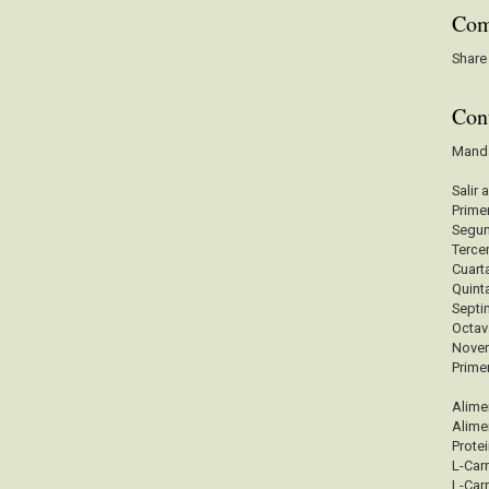
Com
Share
Con
Mand
Salir 
Prime
Segu
Terce
Cuart
Quint
Sept
Octa
Nove
Prime
Alime
Alime
Prote
L-Carn
L-Carn