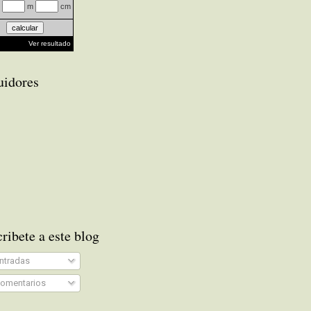
m
cm
Ver resultado
uidores
ribete a este blog
ntradas
omentarios