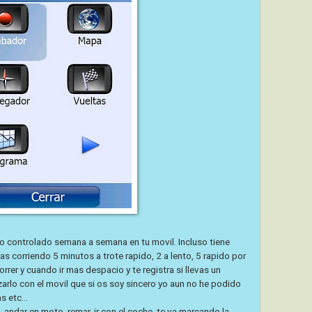
o controlado semana a semana en tu movil. Incluso tiene
as corriendo 5 minutos a trote rapido, 2 a lento, 5 rapido por
rer y cuando ir mas despacio y te registra si llevas un
arlo con el movil que si os soy sincero yo aun no he podido
s etc...
 andar en moto, remar, ir con el coche, te va marcando la