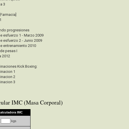
a 3
 [Farmacia]
1
ndo progresiones
de esfuerzo 1 - Marzo 2009
de esfuerzo 2 - Junio 2009
de entrenamiento 2010
 de pesas I
a 2012
naciones Kick Boxing:
nacion 1
nacion 2
nacion 3
cular IMC (Masa Corporal)
alculadora IMC
kgs