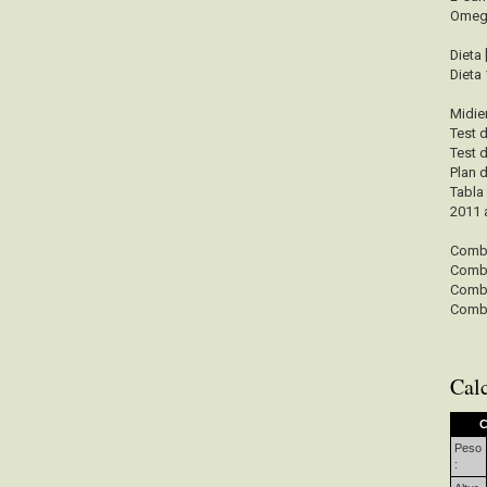
Omeg
Dieta
Dieta 
Midie
Test 
Test 
Plan 
Tabla
2011 
Combi
Combi
Combi
Combi
Cal
C
Peso
: