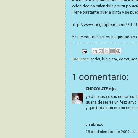
velocidad calculandola por tu posic
Tiene bastante buena pinta y se pued
http://www.megaupload.com/?d=
Ya me contareis si os ha gustado o c
Etiquetas:
andar
,
bicicleta
,
correr
,
sen
1 comentario:
CHOCOLATE
dijo...
yo de esas cosas no se much
queria desearte un feliz anyo
y que todas tus metas se cu
un abrazo
28 de diciembre de 2009 a la