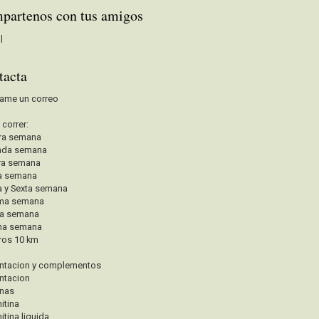
partenos con tus amigos
|
tacta
ame un correo
a correr:
ra semana
nda semana
ra semana
a semana
a y Sexta semana
ima semana
va semana
na semana
ros 10 km
ntacion y complementos
ntacion
inas
itina
itina liquida