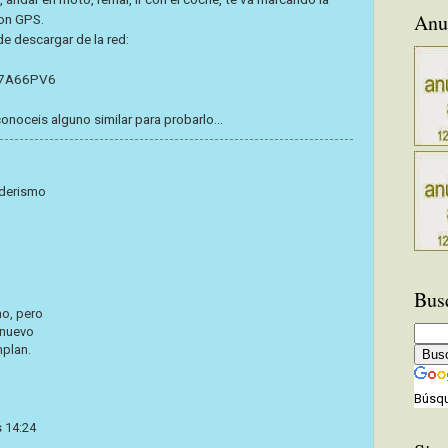
Anu
ion GPS.
e descargar de la red:
U7A66PV6
onoceis alguno similar para probarlo...
derismo
Bus
o, pero
 nuevo
mplan.
Búsqu
s 14:24