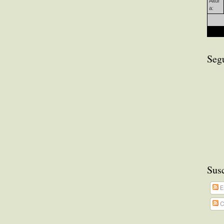
Altur
a:
Seg
Susc
E
C