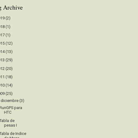
g Archive
019
(2)
018
(1)
017
(1)
015
(12)
014
(13)
013
(29)
012
(20)
011
(18)
010
(14)
009
(25)
▼
diciembre
(3)
RunGPS para
HTC
Tabla de
pesas I
Tabla de Indice