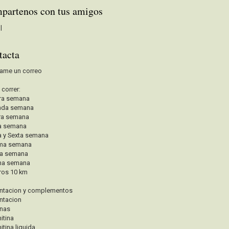
partenos con tus amigos
|
tacta
ame un correo
a correr:
ra semana
nda semana
ra semana
a semana
a y Sexta semana
ima semana
va semana
na semana
ros 10 km
ntacion y complementos
ntacion
inas
itina
itina liquida