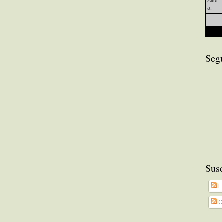
Altur
a:
Seg
Susc
E
C