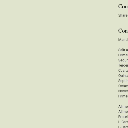
Com
Share
Con
Mand
Salir 
Prime
Segu
Terce
Cuart
Quint
Sept
Octa
Nove
Prime
Alime
Alime
Prote
L-Carn
L-Carn