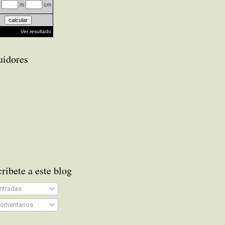
m
cm
Ver resultado
uidores
ribete a este blog
ntradas
omentarios