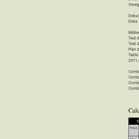
Omeg
Dieta
Dieta 
Midie
Test 
Test 
Plan 
Tabla
2011 
Combi
Combi
Combi
Combi
Cal
C
Peso
: