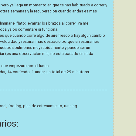
 pero ya llega un momento en que te has habituado a correr y
 otras semanas y la recuperacion cuando andas es mas
minar el flato: levantar los brazos al correr. Ya me
toca ya os comentare si funciona.
 es que cuando corre algo de aire fresco o hay algun cambio
a velocidad y respirar mas despacio porque si respiramos
nuestros pulmones muy rapidamente y puede ser un
ar (es una observacion mia, no esta basado en nada
a que empezaremos el lunes:
ar, 14 corriendo, 1 andar, un total de 29 minutoss.
onal
,
footing
,
plan de entrenamiento
,
running
rios: