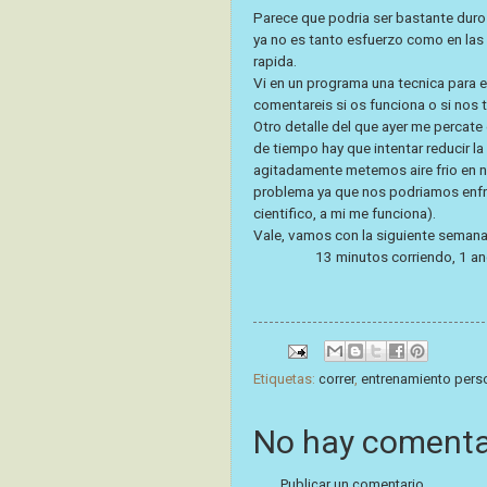
Parece que podria ser bastante duro
ya no es tanto esfuerzo como en las
rapida.
Vi en un programa una tecnica para eli
comentareis si os funciona o si nos 
Otro detalle del que ayer me percate
de tiempo hay que intentar reducir l
agitadamente metemos aire frio en 
problema ya que nos podriamos enfri
cientifico, a mi me funciona).
Vale, vamos con la siguiente seman
13 minutos corriendo, 1 and
Etiquetas:
correr
,
entrenamiento pers
No hay comenta
Publicar un comentario