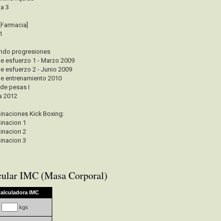
a 3
 [Farmacia]
1
ndo progresiones
de esfuerzo 1 - Marzo 2009
de esfuerzo 2 - Junio 2009
de entrenamiento 2010
 de pesas I
a 2012
naciones Kick Boxing:
nacion 1
nacion 2
nacion 3
cular IMC (Masa Corporal)
alculadora IMC
kgs