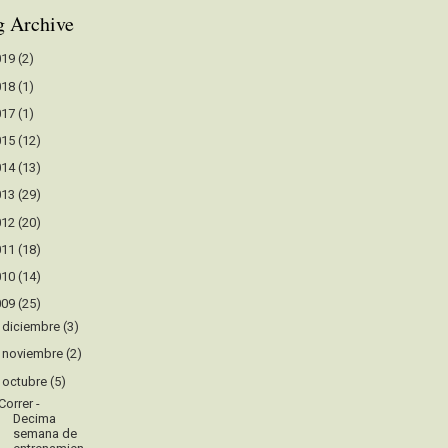
g Archive
019
(2)
018
(1)
017
(1)
015
(12)
014
(13)
013
(29)
012
(20)
011
(18)
010
(14)
009
(25)
►
diciembre
(3)
►
noviembre
(2)
▼
octubre
(5)
Correr -
Decima
semana de